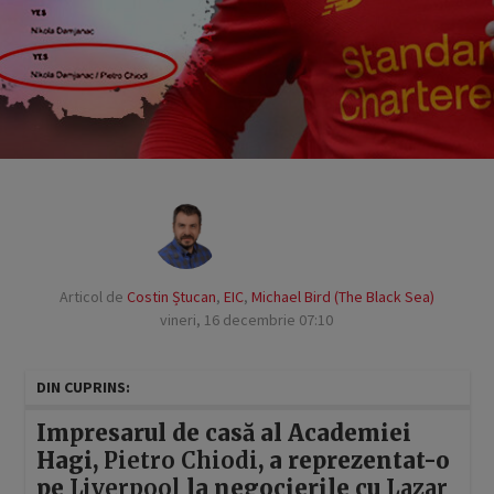
Articol de
Costin Ștucan
,
EIC
,
Michael Bird (The Black Sea)
vineri, 16 decembrie 07:10
DIN CUPRINS:
Impresarul de casă al Academiei
Hagi,
Pietro Chiodi
, a reprezentat-o
pe
Liverpool
la negocierile cu
Lazar