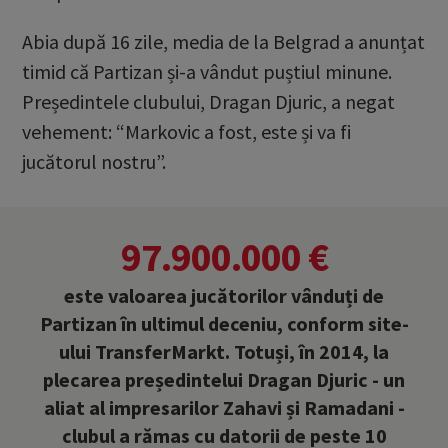
Abia după 16 zile, media de la Belgrad a anunțat
timid că Partizan și-a vândut puștiul minune.
Președintele clubului, Dragan Djuric, a negat
vehement: “Markovic a fost, este și va fi
jucătorul nostru”.
97.900.000 €
este valoarea jucătorilor vânduți de
Partizan în ultimul deceniu, conform site-
ului TransferMarkt. Totuși, în 2014, la
plecarea președintelui Dragan Djuric - un
aliat al impresarilor Zahavi și Ramadani -
clubul a rămas cu datorii de peste 10