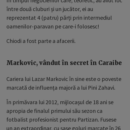
În timpul negocierilor care, teoretic, au avut loc
între două cluburi și un jucător, ei au
reprezentat 4 (patru) părți prin intermediul
oamenilor-paravan pe care-i folosesc!
Chiodi a fost parte a afacerii.
Markovic, vândut în secret în Caraibe
Cariera lui Lazar Markovic în sine este o poveste
marcată de influența majoră a lui Pini Zahavi.
În primăvara lui 2012, mijlocașul de 18 ani se
apropia de finalul primului său sezon ca
fotbalist profesionist pentru Partizan. Fusese
un an extraordinar, cu șase goluri marcate în 26