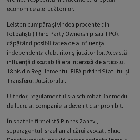
economice ale jucătorilor.
Leiston cumpăra și vindea procente din
fotbaliști (Third Party Ownership sau TPO),
căpătând posibilitatea de a influența
independența cluburilor și jucătorilor. Această
influență discutabilă era interzisă de articolul
18bis din Regulamentul FIFA privind Statutul și
Transferul Jucătorului.
Ulterior, regulamentul s-a schimbat, iar modul
de lucru al companiei a devenit clar prohibit.
În spatele firmei stă Pinhas Zahavi,
superagentul israelian al cărui avocat, Ehud
Shochatovitch, poartă corespondența firmei și