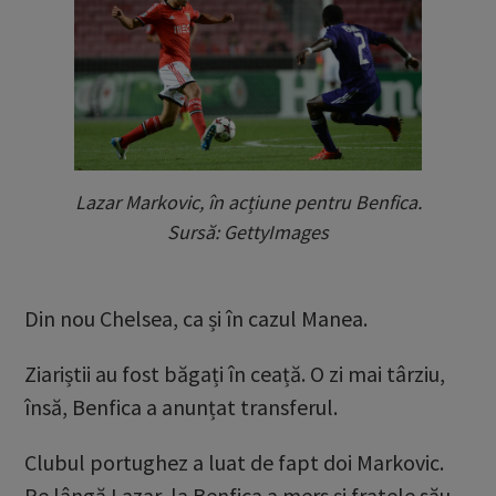
Lazar Markovic, în acțiune pentru Benfica.
Sursă: GettyImages
Din nou Chelsea, ca și în cazul Manea.
Ziariștii au fost băgați în ceață. O zi mai târziu,
însă, Benfica a anunțat transferul.
Clubul portughez a luat de fapt doi Markovic.
Pe lângă Lazar, la Benfica a mers și fratele său,