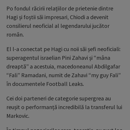
Po fondul răcirii relațiilor de prietenie dintre
Hagi și foștii săi impresari, Chiodi a devenit
consilierul neoficial al legendarului jucător
român.
El l-a conectat pe Hagi cu noii săi șefi neoficiali:
superagentul israelian Pini Zahavi și “mâna
dreaptă” a acestuia, macedoneanul Abdilgafar
“Fali” Ramadani, numit de Zahavi “my guy Fali”
în documentele Football Leaks.
Cei doi parteneri de categorie supergrea au
reușit o performanță incredibilă la transferul lui
Markovic.