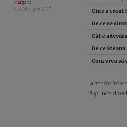
Mărgărit
luni, 24 august 12:27
Cine a creat
De ce se simț
Cât e adevăra
De ce Steaua
Cum vrea să 
La aceste întreb
răspunde direct,