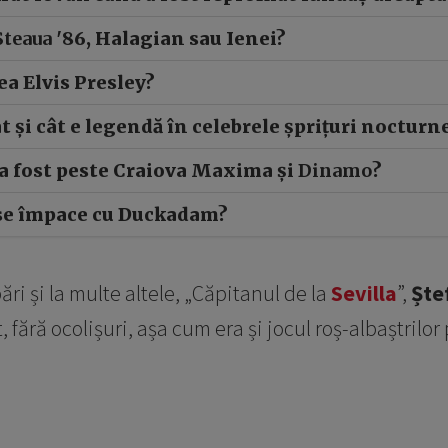
Steaua
'86, Halagian sau Ienei?
ea Elvis Presley?
t și cât e legendă în celebrele șprițuri nocturn
 a fost peste Craiova Maxima și
Dinamo
?
se împace cu Duckadam?
ări și la multe altele, „Căpitanul de la
Sevilla
”,
Ște
 fără ocolișuri, așa cum era și jocul roș-albaștrilor