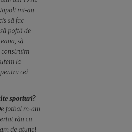
 Napoli mi-au
is să fac
nsă poftă de
teaua, să
ă construim
putem la
 pentru cei
alte sporturi?
 De fotbal m-am
ertat rău cu
veam de atunci