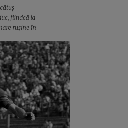
ăcătuș-
uc, fiindcă la
mare rușine în