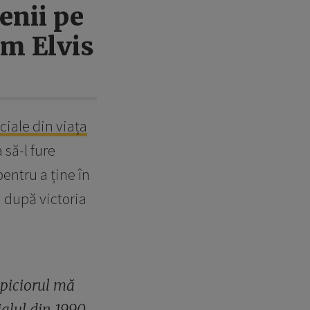
enii pe
am Elvis
iale din viața
 să-l fure
entru a ține în
i după victoria
 piciorul mă
alul din 1990.