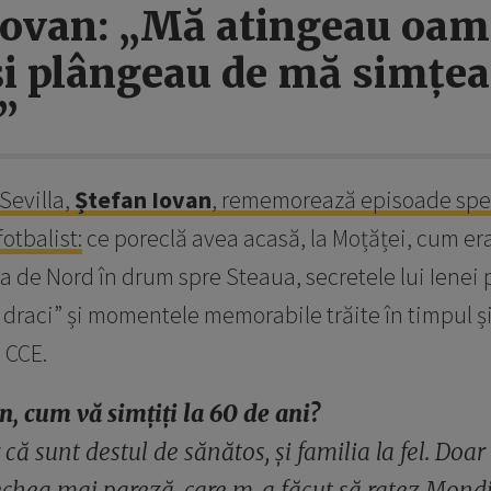
Iovan: „Mă atingeau oam
și plângeau de mă simțe
”
Sevilla,
Ștefan Iovan
, rememorează episoade spec
fotbalist:
ce poreclă avea acasă, la Moțăței, cum era
 de Nord în drum spre Steaua, secretele lui Ienei p
e draci” și momentele memorabile trăite în timpul ș
a CCE.
, cum vă simțiți la 60 de ani?
că sunt destul de sănătos, și familia la fel. Doar
echea mai pareză, care m-a făcut să ratez Mondi