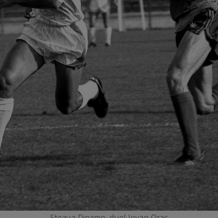
Steaua-Dinamo, duel Iovan-Orac