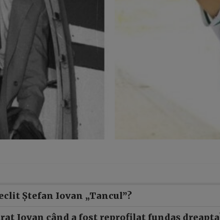
eclit Ștefan Iovan „Tancul”?
rat Iovan când a fost reprofilat fundaș dreapta