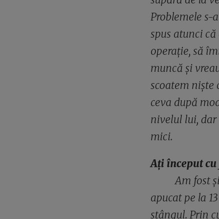
Problemele s-a
spus atunci că
operație, să î
muncă și vreau 
scoatem niște 
ceva după mode
nivelul lui, da
mici.
Ați început cu 
Am fost ș
apucat pe la 13
stângul. Prin 