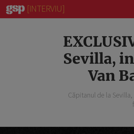
[INTERVIU]
EXCLUSIV 
Sevilla, i
Van Ba
Căpitanul de la Sevilla