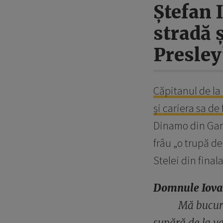
Ștefan 
stradă 
Presley
Căpitanul de la 
și cariera sa de 
Dinamo din Gara
frâu „o trupă d
Stelei din final
Domnule Iovan
Mă bucur 
supără de la v