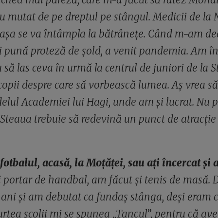
u mutat de pe dreptul pe stângul. Medicii de la
 așa se va întâmpla la bătrânețe. Când m-am dec
mi pună proteză de șold, a venit pandemia. Am î
să las ceva în urmă la centrul de juniori de la S
copii despre care să vorbească lumea. Aș vrea s
lul Academiei lui Hagi, unde am și lucrat. Nu 
r Steaua trebuie să redevină un punct de atracție
fotbalul, acasă, la Moțăței, sau ați încercat și 
i portar de handbal, am făcut și tenis de masă.
 ani și am debutat ca fundaș stânga, deși eram c
curtea școlii mi se spunea „Tancul”, pentru că a