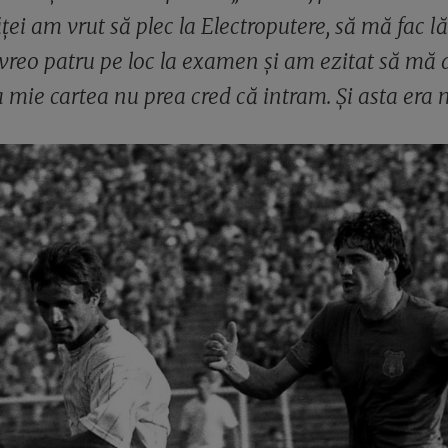
ței am vrut să plec la Electroputere, să mă fac l
vreo patru pe loc la examen și am ezitat să mă d
 mie cartea nu prea cred că intram. Și asta era 