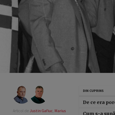
DIN CUPRINS
De ce era por
Articol de
Justin Gafiuc
,
Marius
Cum s-a supă