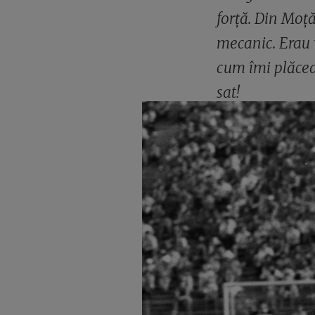
forță. Din Moță
mecanic. Erau 
cum îmi plăcea
sat!