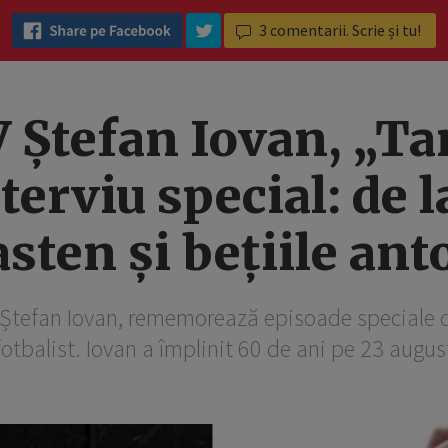
3
comentarii. Scrie și tu!
Ștefan Iovan, „Tan
nterviu special: de l
sten și bețiile ant
, Ștefan Iovan, rememorează episoade speciale di
fotbalist. Iovan a împlinit 60 de ani pe 23 augus