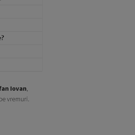
e?
fan Iovan
,
 pe vremuri.