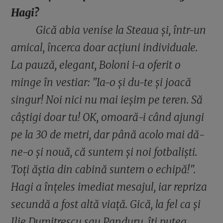
Hagi?
Gică abia venise la Steaua și, într-un
amical, încerca doar acțiuni individuale.
La pauză, elegant, Boloni i-a oferit o
minge în vestiar: "Ia-o și du-te și joacă
singur! Noi nici nu mai ieșim pe teren. Să
câștigi doar tu! OK, omoară-i când ajungi
pe la 30 de metri, dar până acolo mai dă-
ne-o și nouă, că suntem și noi fotbaliști.
Toți ăștia din cabină suntem o echipă!".
Hagi a înțeles imediat mesajul, iar repriza
secundă a fost altă viață. Gică, la fel ca și
Ilie Dumitrescu sau Panduru, îți putea