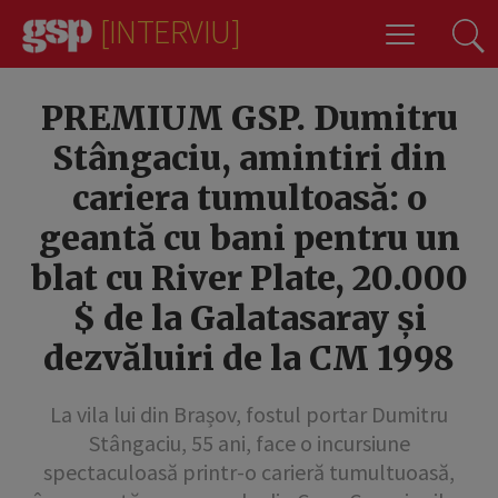
[INTERVIU]
3
PREMIUM GSP. Dumitru
Stângaciu, amintiri din
cariera tumultoasă: o
geantă cu bani pentru un
blat cu River Plate, 20.000
$ de la Galatasaray și
dezvăluiri de la CM 1998
La vila lui din Brașov, fostul portar Dumitru
Stângaciu, 55 ani, face o incursiune
spectaculoasă printr-o carieră tumultuoasă,