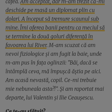
cafea.
Am acceptat, dar m-am trezit că-mi
deschide pe masă un diplomat plin cu
dolari. A început să tremure scaunul sub
mine. Îmi oferea banii pentru ca meciul să
se termine la două goluri diferență în
favoarea lui River
. M-am scuzat că am
nevoi fiziologice și am fugit la baie, unde
m-am pus în fața oglinzii: "Băi, dacă se
întâmplă ceva, mă împușcă ăștia pe aici.
Am acasă nevastă, copil. Ce-mi trebuie
mie nebuneala asta?!". Și am raportat mai
departe, lui Valentin și Ilie Ceaușescu.
Ce te-au sfătuit?