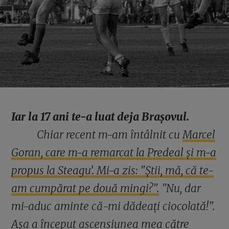
Iar la 17 ani te-a luat deja Brașovul.
Chiar recent m-am întâlnit cu
Marcel
Goran, care m-a remarcat la Predeal și m-a
propus la Steagu’. Mi-a zis: "Știi, mă, că te-
am cumpărat pe două mingi?".
"Nu, dar
mi-aduc aminte că-mi dădeați ciocolată!".
Așa a început ascensiunea mea către