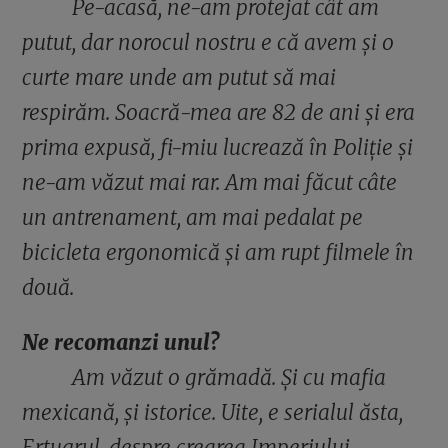
Pe-acasă, ne-am protejat cât am
putut, dar norocul nostru e că avem și o
curte mare unde am putut să mai
respirăm. Soacră-mea are 82 de ani și era
prima expusă, fi-miu lucrează în Poliție și
ne-am văzut mai rar. Am mai făcut câte
un antrenament, am mai pedalat pe
bicicleta ergonomică și am rupt filmele în
două.
Ne recomanzi unul?
Am văzut o grămadă. Și cu mafia
mexicană, și istorice. Uite, e serialul ăsta,
Ertugrul, despre crearea Imperiului