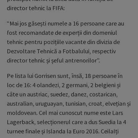
director tehnic la FIFA:
“Mai jos găsești numele a 16 persoane care au
fost recomandate de experții din domeniul
tehnic pentru pozițiile vacante din divizia de
Dezvoltare Tehnică a Fotbalului, respectiv
director tehnic și șeful antrenorilor”.
Pe lista lui Gorrisen sunt, însă, 18 persoane în
loc de 16: 4 olandezi, 2 germani, 2 belgieni și
câte un austriac, suedez, danez, costarican,
australian, uruguayan, tunisian, croat, elvețian și
moldovean. Cel mai cunoscut nume este Lars
Lagerback, selecționerul care a dus Suedia la 4
turnee finale și Islanda la Euro 2016. Ceilalți