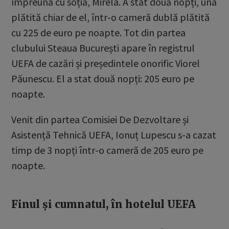
împreună cu soția, Mirela. A stat două nopți, una
plătită chiar de el, într-o cameră dublă plătită
cu 225 de euro pe noapte. Tot din partea
clubului Steaua București apare în registrul
UEFA de cazări și președintele onorific Viorel
Păunescu. El a stat două nopți: 205 euro pe
noapte.
Venit din partea Comisiei De Dezvoltare și
Asistență Tehnică UEFA, Ionuț Lupescu s-a cazat
timp de 3 nopți într-o cameră de 205 euro pe
noapte.
Finul și cumnatul, în hotelul UEFA