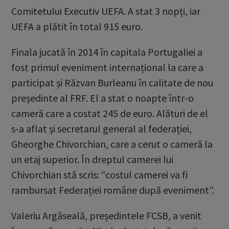
Comitetului Executiv UEFA. A stat 3 nopți, iar
UEFA a plătit în total 915 euro.
Finala jucată în 2014 în capitala Portugaliei a
fost primul eveniment internațional la care a
participat și Răzvan Burleanu în calitate de nou
președinte al FRF. El a stat o noapte într-o
cameră care a costat 245 de euro. Alături de el
s-a aflat și secretarul general al federației,
Gheorghe Chivorchian, care a cerut o cameră la
un etaj superior. În dreptul camerei lui
Chivorchian stă scris: “costul camerei va fi
rambursat Federației române după eveniment”.
Valeriu Argăseală, președintele FCSB, a venit