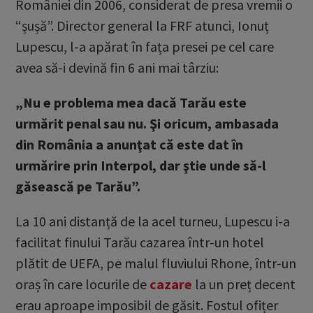
României din 2006, considerat de presa vremii o
“șușă”. Director general la FRF atunci, Ionuț
Lupescu, l-a apărat în fața presei pe cel care
avea să-i devină fin 6 ani mai târziu:
„Nu e problema mea dacă Tarău este
urmărit penal sau nu. Şi oricum, ambasada
din România a anunţat că este dat în
urmărire prin Interpol, dar ştie unde să-l
găsească pe Tarău”.
La 10 ani distanță de la acel turneu, Lupescu i-a
facilitat finului Tarău cazarea într-un hotel
plătit de UEFA, pe malul fluviului Rhone, într-un
oraș în care locurile de
cazare
la un preț decent
erau aproape imposibil de găsit. Fostul ofițer