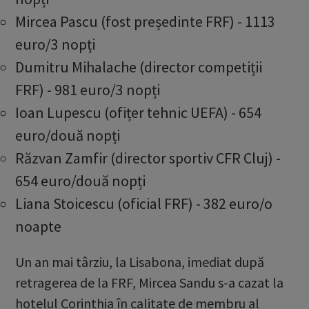
Mircea Pascu (fost președinte FRF) - 1113
euro/3 nopți
Dumitru Mihalache (director competiții
FRF) - 981 euro/3 nopți
Ioan Lupescu (ofițer tehnic UEFA) - 654
euro/două nopți
Răzvan Zamfir (director sportiv CFR Cluj) -
654 euro/două nopți
Liana Stoicescu (oficial FRF) - 382 euro/o
noapte
Un an mai târziu, la Lisabona, imediat după
retragerea de la FRF, Mircea Sandu s-a cazat la
hotelul Corinthia în calitate de membru al