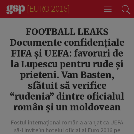
[EURO 2016]
13
FOOTBALL LEAKS
Documente confidențiale
FIFA și UEFA: favoruri de
la Lupescu pentru rude și
prieteni. Van Basten,
sfătuit să verifice
“rudenia” dintre oficialul
român și un moldovean
Fostul internațional român a aranjat ca UEFA
să-l invite în hotelul oficial al Euro 2016 pe