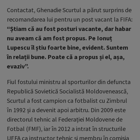
Contactat, Ghenadie Scurtul a părut surprins de
recomandarea lui pentru un post vacant la FIFA:
“Știam că au fost posturi vacante, dar habar
nu aveam că am fost propus. Pe Ionuț
Lupescu îl știu foarte bine, evident. Suntem
în relații bune. Poate că a propus și el, așa,
evaziv”.
Fiul fostului ministru al sporturilor din defuncta
Republică Sovietică Socialistă Moldovenească,
Scurtul a fost campion ca fotbalist cu Zimbrul
în 1992 și a devenit apoi arbitru. Din 2009 este
directorul tehnic al Federației Moldovene de
Fotbal (FMF), iar în 2012 a intrat în structurile
UEFA ca instructor tehnic și membru în comisia