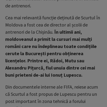
de antrenori.
Cea mai relevantă funcție deținută de Scurtul în
Moldova a fost cea de director al școlii de
antrenori de la Chișinău.
În ultimii ani,
moldoveanul a primit la cursuri mai mulți
români care nu îndeplineau toate condițiile
cerute la București pentru obținerea
licențelor. Printre ei, Rădoi, Mutu sau
Alexandru Pițurcă, fiul unuia dintre cei mai
buni prieteni de-ai lui Ionuț Lupescu.
Din documentele interne ale FIFA, reiese acum
că Scurtul a fost propus de Lupescu pentru un
post important în zona tehnică a forului