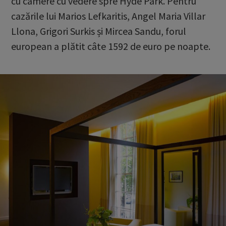
cu camere cu vedere spre Hyde Park. Pentru
cazările lui Marios Lefkaritis, Angel Maria Villar
Llona, Grigori Surkis și Mircea Sandu, forul
european a plătit câte 1592 de euro pe noapte.