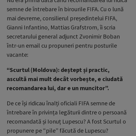
semne de întrebare în birourile FIFA. Cu o lună
mai devreme, consilierul președintelui FIFA,
Gianni Infantino, Mattias Grafstrom, îi scria
secretarului general adjunct Zvonimir Boban
într-un email cu propuneri pentru posturile
vacante:
“Scurtul (Moldova): deștept și practic,
ascultă mai mult decât vorbește, e ciudată
recomandarea lui, dar e un muncitor”.
De ce își ridicau înalți oficiali FIFA semne de
întrebare în privința legăturii dintre o persoană
recomandată și Ionuț Lupescu? A fost Scurtul o
propunere pe “pile” făcută de Lupescu?