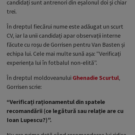
candidați sunt antrenori din eșalonul doi și chiar
trei.
În dreptul fiecărui nume este adăugat un scurt
CV, iar la unii candidați apar observații interne
făcute cu roșu de Gorrisen pentru Van Basten și
echipa lui. Cele mai multe sună așa: “Verificați
experiența lui în fotbalul non-elită”.
În dreptul moldoveanului
Ghenadie Scurtul
,
Gorrisen scrie:
“Verificați raționamentul din spatele
recomandării (ce legătură sau relație are cu
Ioan Lupescu?)”.
Nu era prima dată când recomandarea lui ridica