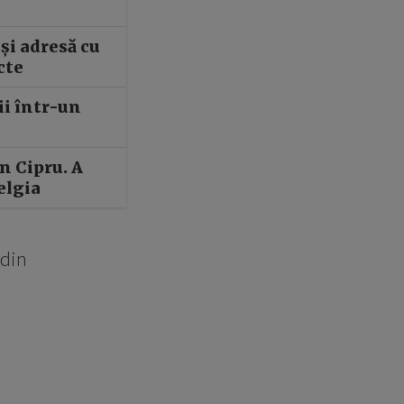
și adresă cu
cte
ii într-un
n Cipru. A
elgia
 din