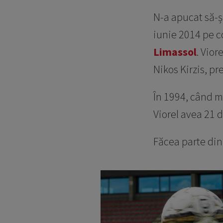
N-a apucat să-ș
iunie 2014 pe co
Limassol
. Vior
Nikos Kirzis, pr
În 1994, când m
Viorel avea 21 d
Făcea parte din