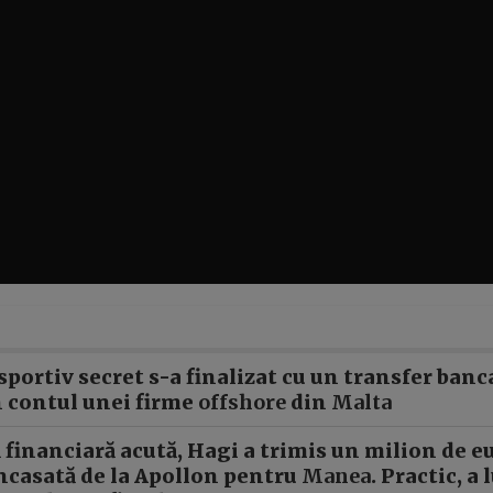
portiv secret s-a finalizat cu un transfer banc
în contul unei firme
offshore
din
Malta
ă financiară acută, Hagi a trimis un milion de 
încasată de la Apollon pentru
Manea
. Practic, a 