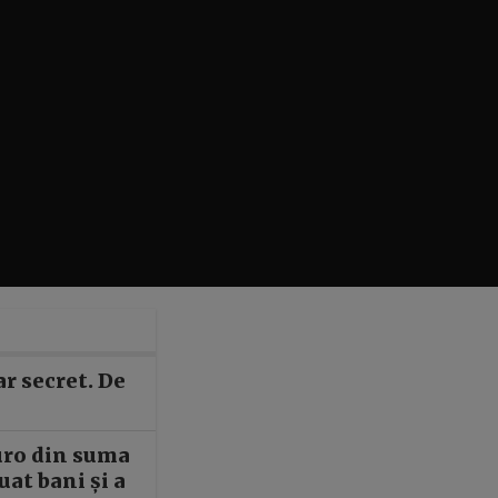
ar secret. De
euro din suma
luat bani și a