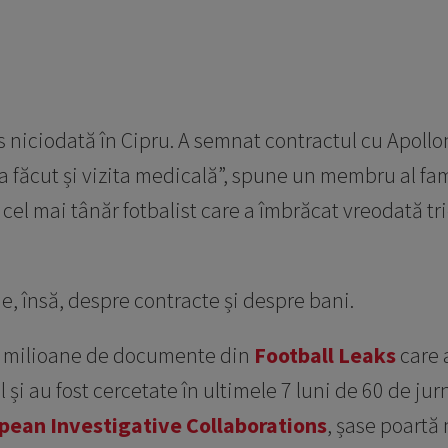
rs niciodată în Cipru. A semnat contractul cu Apoll
 a făcut și vizita medicală”, spune un membru al fami
cel mai tânăr fotbalist care a îmbrăcat vreodată tr
e, însă, despre contracte și despre bani.
,6 milioane de documente din
Football Leaks
care 
 și au fost cercetate în ultimele 7 luni de 60 de jurn
pean Investigative Collaborations
, șase poartă