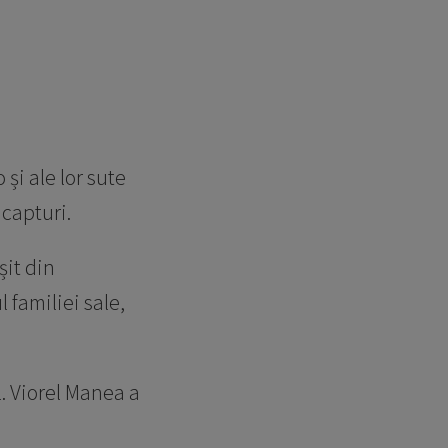
și ale lor sute
e capturi.
șit din
 familiei sale,
. Viorel Manea a