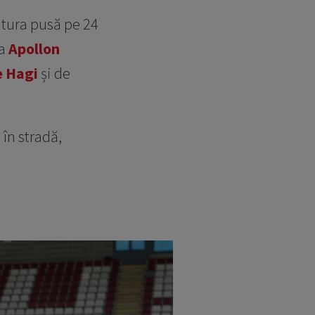
ătura pusă pe 24
la
Apollon
 Hagi
și de
în stradă,