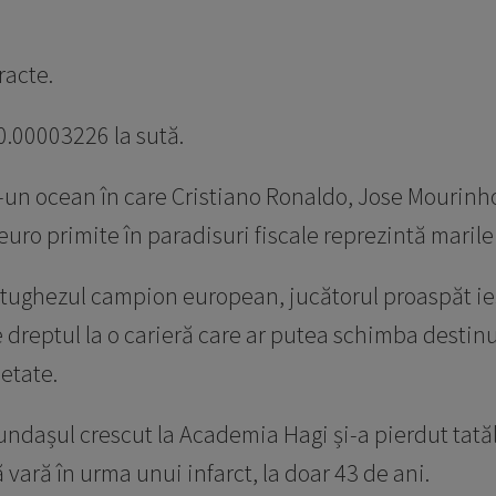
racte.
0.00003226 la sută.
-un ocean în care Cristiano Ronaldo, Jose Mourinho 
euro primite în paradisuri fiscale reprezintă maril
portughezul campion european, jucătorul proaspăt ie
dreptul la o carieră care ar putea schimba destinul
etate.
fundașul crescut la Academia Hagi și-a pierdut tatăl
 vară în urma unui infarct, la doar 43 de ani.