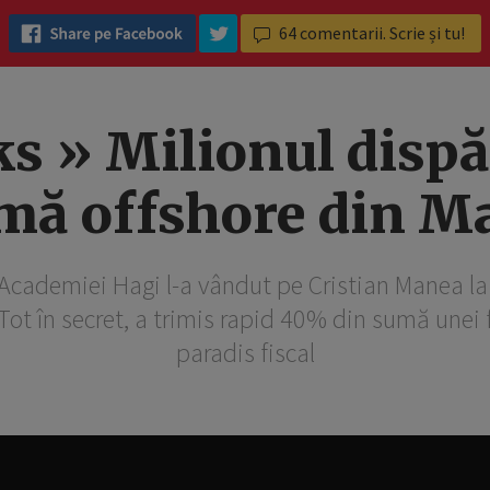
64
comentarii. Scrie și tu!
s » Milionul dispă
rmă offshore din Ma
 Academiei Hagi l-a vândut pe Cristian Manea l
Tot în secret, a trimis rapid 40% din sumă unei
paradis fiscal