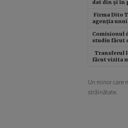
dat din și în
Firma Dito T
agenția unui
Comisionul d
studiu făcut 
Transferul la
făcut vizita 
Un minor care nu
străinătate.