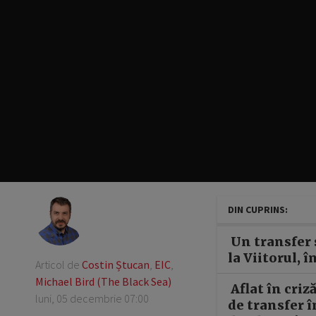
DIN CUPRINS:
Un transfer s
la Viitorul, 
Articol de
Costin Ștucan
,
EIC
,
Michael Bird (The Black Sea)
Aflat în criz
luni, 05 decembrie 07:00
de transfer 