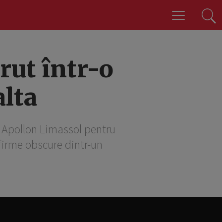
rut într-o
lta
a Apollon Limassol pentru
 firme obscure dintr-un