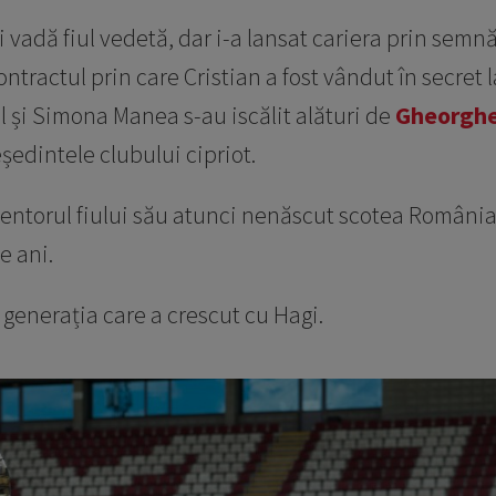
i vadă fiul vedetă, dar i-a lansat cariera prin semn
ntractul prin care Cristian a fost vândut în secret 
el și Simona Manea s-au iscălit alături de
Gheorghe
eședintele clubului cipriot.
entorul fiului său atunci nenăscut scotea România 
e ani.
 generația care a crescut cu Hagi.