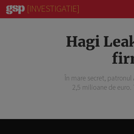
[INVESTIGATIE]
Hagi Leak
fi
În mare secret, patronul
2,5 milioane de euro. 