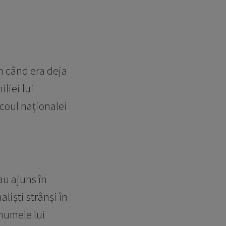
on când era deja
liei lui
icoul naționalei
au ajuns în
aliști strânși în
 numele lui