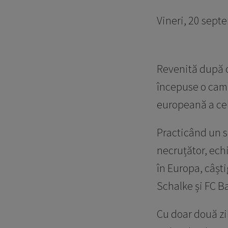
Vineri, 20 sept
Revenită după 
începuse o camp
europeană a cel
Practicând un su
necruțător, ech
în Europa, câști
Schalke și FC Ba
Cu doar două zi