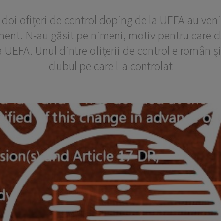
doi ofițeri de control doping de la UEFA au veni
nt. N-au găsit pe nimeni, motiv pentru care clu
 UEFA. Unul dintre ofițerii de control e român și 
clubul pe care l-a controlat