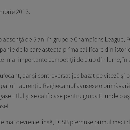
embrie 2013.
o absență de 5 ani în grupele Champions League, 
anie de la care aștepta prima calificare din istori
ei mai importante competiții de club din lume, în 
focant, dar și controversat joc bazat pe viteză și 
ipa lui Laurențiu Reghecampf avusese o primăvară
gase titlul și se calificase pentru grupa E, unde o 
sel.
le mai devreme, însă, FCSB pierduse primul meci di