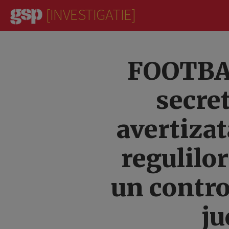
[INVESTIGATIE]
FOOTBAL
secre
avertiza
regulilor
un contro
ju