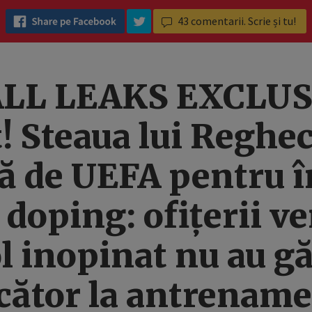
43
comentarii. Scrie și tu!
L LEAKS EXCLUSI
t! Steaua lui Reghe
tă de UEFA pentru î
 doping: ofițerii ve
l inopinat nu au gă
cător la antrenam