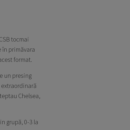
FCSB tocmai
e în primăvara
acest format.
pe un presing
 extraordinară
așteptau Chelsea,
n grupă, 0-3 la