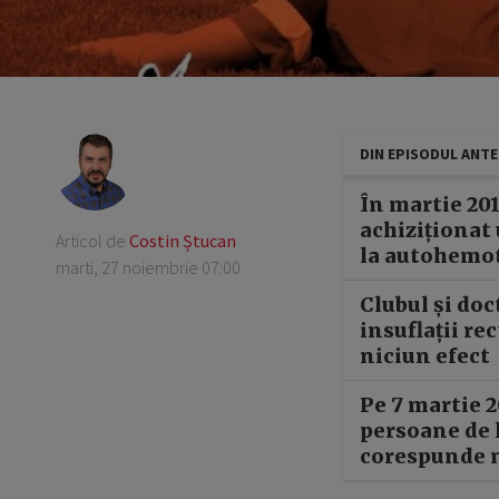
DIN EPISODUL ANT
În martie 20
achiziționat
Articol de
Costin Ștucan
la autohemot
marti, 27 noiembrie 07:00
Clubul și doc
insuflații re
niciun efect
Pe 7 martie 2
persoane de l
corespunde 