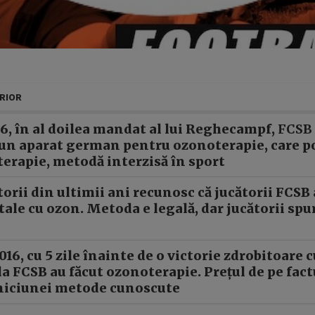
ERIOR
16, în al doilea mandat al lui Reghecampf,
FCSB
 un aparat german pentru ozonoterapie, care poa
erapie, metodă interzisă în sport
torii din ultimii ani recunosc că jucătorii FCSB 
ctale cu ozon. Metoda e legală, dar jucătorii sp
016, cu 5 zile înainte de o victorie zdrobitoare c
a FCSB au făcut ozonoterapie. Prețul de pe fac
niciunei metode cunoscute