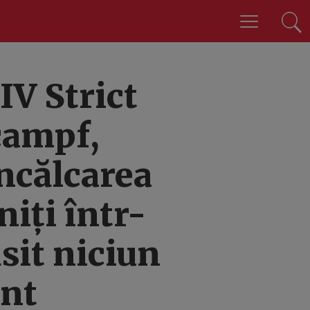
V Strict
campf,
ncălcarea
niți într-
sit niciun
ent