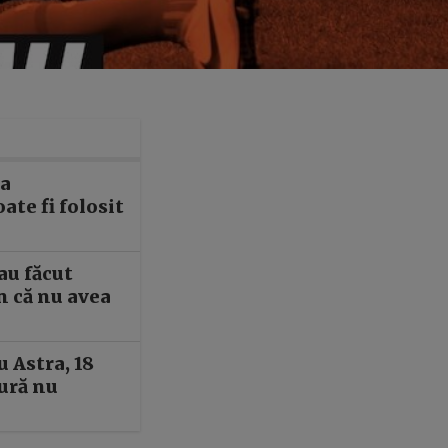
a
te fi folosit
au făcut
un că nu avea
u Astra, 18
tură nu