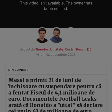
Articol de
Theodor Jumătate
,
Costin Ștucan
,
EIC
vineri, 02 decembrie 22:15
DIN CUPRINS:
Messi a primit 21 de luni de
închisoare cu suspendare pentru că
a fentat Fiscul de 4,1 milioane de
euro. Documentele
Football Leaks
arată că Ronaldo a "uitat" să declare
cel puțin 63 de milioane de euro