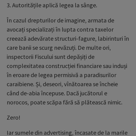
3. Autoritățile aplică legea la sânge.
În cazul drepturilor de imagine, armata de
avocați specializați în lupta contra taxelor
creează adevărate structuri-fagure, labirinturi în
care banii se scurg nevăzuți. De multe ori,
inspectorii Fiscului sunt depășiți de
complexitatea construcției financiare sau induși
în eroare de legea permisivă a paradisurilor
caraibiene. Și, deseori, vînătoarea se încheie
când de-abia începuse. Dacă jucătorul e
norocos, poate scăpa fără să plătească nimic.
Zero!
Iar sumele din advertising, încasate de la marile