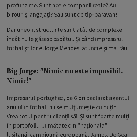
profunzime. Sunt acele companii reale? Au
birouri și angajați? Sau sunt de tip-paravan!
Dar uneori, structurile sunt atât de complexe
încât nu le găsesc capătul. Și când impresarul
fotbaliștilor e Jorge Mendes, atunci e și mai rău.
Big Jorge: "Nimic nu este imposibil.
Nimic!"
Impresarul portughez, de 6 ori declarat agentul
anului în fotbal, nu se mulțumește cu puțin.
Vrea totul pentru clienții săi. Și sunt foarte mulți
în portofoliu. Jumătate din "naționala"
lusitană, campioană europeană. James. De Gea.