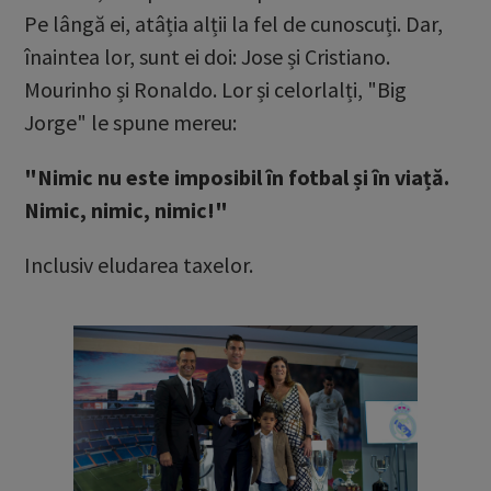
Pe lângă ei, atâția alții la fel de cunoscuți. Dar,
înaintea lor, sunt ei doi: Jose și Cristiano.
Mourinho și Ronaldo. Lor și celorlalți, "Big
Jorge" le spune mereu:
"Nimic nu este imposibil în fotbal și în viață.
Nimic, nimic, nimic!"
Inclusiv eludarea taxelor.