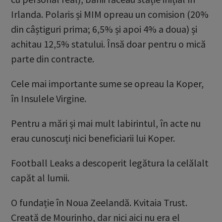
Irlanda. Polaris și MIM opreau un comision (20%
din câștiguri prima; 6,5% și apoi 4% a doua) și
achitau 12,5% statului. Însă doar pentru o mică
parte din contracte.
Cele mai importante sume se opreau la Koper,
în Insulele Virgine.
Pentru a mări și mai mult labirintul, în acte nu
erau cunoscuți nici beneficiarii lui Koper.
Football Leaks a descoperit legătura la celălalt
capăt al lumii.
O fundație în Noua Zeelandă. Kvitaia Trust.
Creată de Mourinho, dar nici aici nu era el