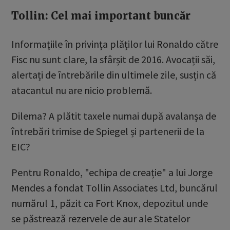
Tollin: Cel mai important buncăr
Informațiile în privința plăților lui Ronaldo către
Fisc nu sunt clare, la sfârșit de 2016. Avocații săi,
alertați de întrebările din ultimele zile, susțin că
atacantul nu are nicio problemă.
Dilema? A plătit taxele numai după avalanșa de
întrebări trimise de Spiegel și partenerii de la
EIC?
Pentru Ronaldo, "echipa de creație" a lui Jorge
Mendes a fondat Tollin Associates Ltd, buncărul
numărul 1, păzit ca Fort Knox, depozitul unde
se păstrează rezervele de aur ale Statelor