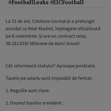
#FootballLeaks #EICFootball
La 31 de ani, Cristiano tocmai și-a prelungit
acordul cu Real Madrid, înțelegere oficializată
pe 6 noiembrie. Și are un contract uriaș.
38.181.818! Milioane de euro! Anual!
Cât returnează statului? Aproape jumătate.
Taxele pe salariu sunt imposibil de fentat:
1. Regulile sunt clare.
2. Drumul banilor e evident.